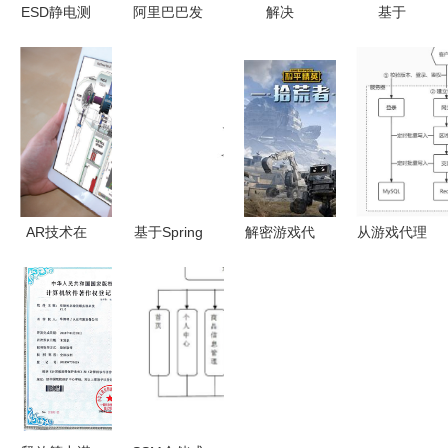
ESD静电测
阿里巴巴发
解决
基于
试门禁系统
起成立杭州
Windows
Django
工厂企业安
城市大脑技
Server
Vue的校园
全生产的科
术公司，深
2012/2016/2019
社团管理系
技守门人
耕智慧城市
Intel网卡驱
统设计与实
服务
动数字签名
现 计算机
安装方法
毕设技术解
析
AR技术在
基于Spring
解密游戏代
从游戏代理
工厂监控和
Boot的溯源
理之路 如
到管家服务
控制领域的
防伪营销系
何通过游戏
如何最舒心
应用前奏
统设计与实
推广渠道实
地享受电脑
构建情景移
现——计算
现计算机系
游戏体验
动性新生态
机毕设新突
统服务的双
破
重优势