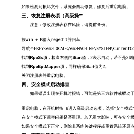
如果检测到损坏文件，系统会自动修复，修复后重启电脑。
三、恢复注册表项（高级操**
注意：修改注册表存在风险，请提前备份。
按
Win + R
输入
regedit
并回车。
导航至
HKEY<em>LOCAL</em>MACHINE\SYSTEM\CurrentC
找到
RpcSs
项，检查右侧的
Start
值，2表示自动，若不是2则
找到
RpcEptMapper
项，同样确保Start值为2。
关闭注册表并重启电脑。
四、安全模式启动排查
如果错误出现在开机时报错，可能是第三方软件或驱动
重启电脑，在开机时按
F8
进入高级启动选项，选择“安全模式
在安全模式下观察问题是否重现。若无重大影响，可在安全
如果安全模式下正常，删除非系统关键程序或重置系统还原