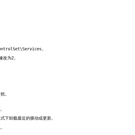
ontrolSet\Services
。
修改为2。
干扰。
”。
模式下卸载最近的驱动或更新。
点。