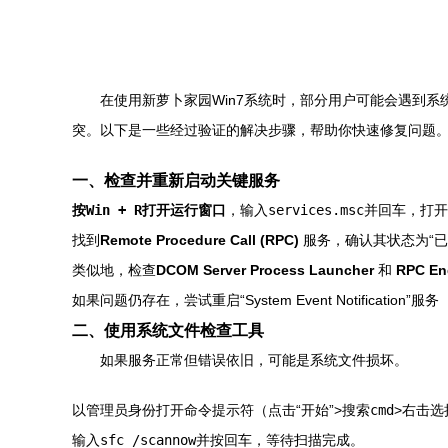
在使用新萝卜家园Win7系统时，部分用户可能会遇到系
突。以下是一些经过验证的解决步骤，帮助你快速修复问题
一、检查并重新启动关键服务
按
Win + R
打开运行窗口
，输入
services.msc
并回车，打开
找到
Remote Procedure Call (RPC)
服务，确认其状态为“已
类似地，检查
DCOM Server Process Launcher
和
RPC En
如果问题仍存在，尝试重启“System Event Notification”服
二、使用系统文件检查工具
如果服务正常但错误依旧，可能是系统文件损坏。
以管理员身份打开命令提示符（点击“开始”>搜索
cmd
>右击选
输入
sfc /scannow
并按回车，等待扫描完成。