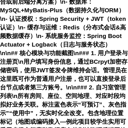
合或前后端分离方案）\n-
数据库
：
MySQL+MyBatis-Plus（数据持久化与ORM）
\n-
认证授权
：Spring Security + JWT（token
认证）\n-
缓存与运维
：Redis（分布式会话&高
频数据缓存）\n-
系统服务监控
：Spring Boot
Actuator + Logback（日志与服务状态）
\n\n## 核心模块与功能截图\n### 1. 用户登录与
注册页\n用户填写身份信息，通过BCrpyt加密存
储密码，使用JWT签发令牌维持会话。管理员在
这里既可作为普通用户注册，也可以直接登录后
台节点或者第三方账号。\n\n### 2. 自习室管理
列表\n所有房间、座位、空间地理、对应时段均
拟好业务关联。标注蓝色表示“可预订”、灰色指
示”“使用中”，无实时化全改变。包含地理位置
标记（地图或编码接入—例此项目较学生实用可