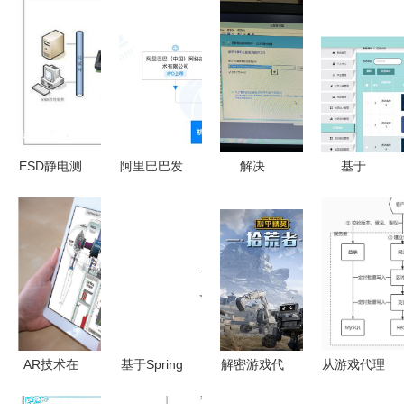
ESD静电测
阿里巴巴发
解决
基于
试门禁系统
起成立杭州
Windows
Django
工厂企业安
城市大脑技
Server
Vue的校园
全生产的科
术公司，深
2012/2016/2019
社团管理系
技守门人
耕智慧城市
Intel网卡驱
统设计与实
服务
动数字签名
现 计算机
安装方法
毕设技术解
析
AR技术在
基于Spring
解密游戏代
从游戏代理
工厂监控和
Boot的溯源
理之路 如
到管家服务