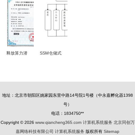
控制领域的
防伪营销系
何通过游戏
如何最舒心
应用前奏
统设计与实
推广渠道实
地享受电脑
构建情景移
现——计算
现计算机系
游戏体验
动性新生态
机毕设新突
统服务的双
破
重优势
释放算力潜
SSM仓储式
能 计算机
超市管理系
系统服务的
统 计算机
价值路径与
毕业设计困
实践指南
难的解决方
地址：北京市朝阳区姚家园东里中路14号院1号楼（中永嘉孵化器1398
案
号）
电话：1834750**
Copyright © 2026
www.qiancheng365.com
计算机系统服务
北京同创万
嘉网络科技有限公司
计算机系统服务
版权所有
Sitemap